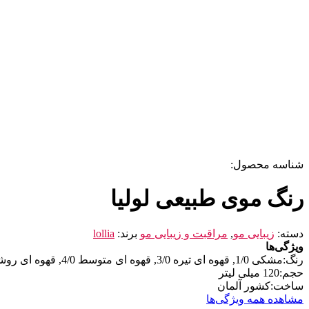
شناسه محصول:
رنگ موی طبیعی لولیا
دسته:
زیبایی مو
,
مراقبت و زیبایی مو
برند:
lollia
ویژگی‌ها
رنگ:
مشکی 1/0, قهوه ای تیره 3/0, قهوه ای متوسط 4/0, قهوه ای روشن 5/0, بلوند تیره 6/0, بلوند متوسط 7/0, بلوند 8/0, بلوند روشن 9/0, بلوند پلاتینه 10/0
حجم:
120 میلی لیتر
ساخت:
کشور آلمان
مشاهده همه ویژگی‌ها