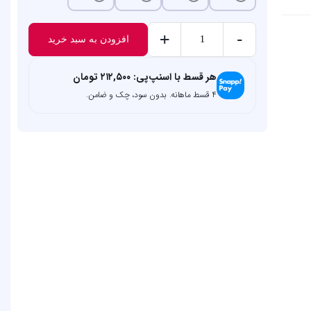
+
-
افزودن به سبد خرید
کرم
پودر
هر قسط با اسنپ‌پی:
۲۱۲,۵۰۰
تومان
کاپرا
۴ قسط ماهانه. بدون سود، چک و ضامن.
مدل
تیوپی
KAPRA
حجم
35
میلی
لیتر
عدد