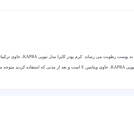
مدل تیوپی KAPRA، دارای ترکیباتی است که پوست را باطراوت می کند و ب
است و پوست شما را از چین و چروک راحت می کند. کرم پودر کاپرا مدل تیوپی KAPRA، حاوی ویتامین E است و بعد از مدتی 