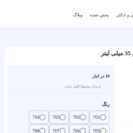
 و ادکلن
پخش عمده
وبلاگ
10 در انبار
ارسال توسط اکلیل شاپ
رنگ
704
703
702
701
708
707
706
705