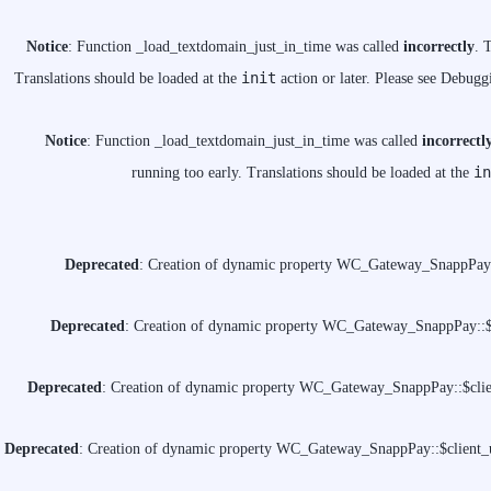
Notice
: Function _load_textdomain_just_in_time was called
incorrectly
. 
init
Translations should be loaded at the
action or later. Please see
Debuggi
Notice
: Function _load_textdomain_just_in_time was called
incorrectl
in
running too early. Translations should be loaded at the
Deprecated
: Creation of dynamic property WC_Gateway_SnappPay::
Deprecated
: Creation of dynamic property WC_Gateway_SnappPay::$c
Deprecated
: Creation of dynamic property WC_Gateway_SnappPay::$clien
Deprecated
: Creation of dynamic property WC_Gateway_SnappPay::$client_u