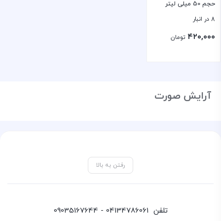
حجم 50 میلی لیتر
8 در انبار
۴۲۰,۰۰۰
تومان
بستن
آرایش صورت
رفتن به بالا
تلفن
04134786061 - 09035167644