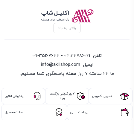
رفتن به بالا
تلفن
04134786061 - 09035167644
ایمیل
info@aklilshop.com
ما 24 ساعته 7 روز هفته پاسخگوی شما هستیم.
7 روز گارانتی بازگشت
تحویل اکسپرس
پشتیبانی آنلاین
وجه
پرداخت آنلاین
اصالت محصول