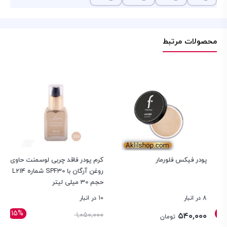
محصولات مرتبط
پودر فیکس فلورمار
کرم پودر فاقد چربی لوسمنت حاوی
کر
روغن آرگان با SPF30 شماره L214
حجم 30 میلی لیتر
8 در انبار
10 در انبار
موج
15%
قیمت
۱,۰۵۰,۰۰۰
۰۰
۵۴۰,۰۰۰
تومان