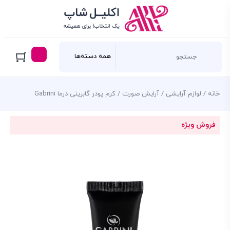
خانه
/
لوازم آرایشی
/
آرایش صورت
/ کرم پودر گابرینی درما Gabrini
فروش ویژه