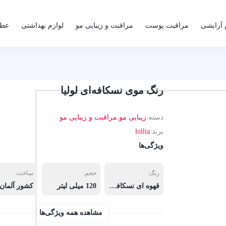
 آرایشی
مراقبت پوست
مراقبت و زیبایی مو
لوازم بهداشتی
عطر
رنگ موی نسکافه‌ای لولیا
دسته:
زیبایی مو
,
مراقبت و زیبایی مو
برند:
lollia
ویژگی‌ها
رنگ:
حجم:
ساخت:
قهوه ای نسکافه ای روشن 5/7, بلوند نسکافه ای متوسط 6/7, بلوند نسکافه ای 7/7, بلوند نسکافه ای روشن 8/7
120 میلی لیتر
کشور آلمان
مشاهده همه ویژگی‌ها