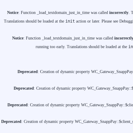
Notice
: Function _load_textdomain_just_in_time was called
incorrectly
. 
init
Translations should be loaded at the
action or later. Please see
Debuggi
Notice
: Function _load_textdomain_just_in_time was called
incorrectl
in
running too early. Translations should be loaded at the
Deprecated
: Creation of dynamic property WC_Gateway_SnappPay::
Deprecated
: Creation of dynamic property WC_Gateway_SnappPay::$c
Deprecated
: Creation of dynamic property WC_Gateway_SnappPay::$clien
Deprecated
: Creation of dynamic property WC_Gateway_SnappPay::$client_u