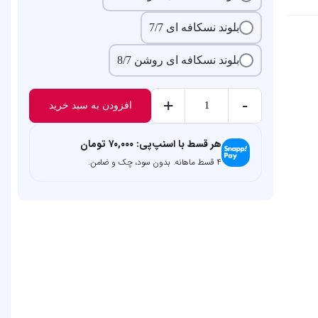
بلوند نسکافه ای 7/7
بلوند نسکافه ای روشن 8/7
+
-
افزودن به سبد خرید
رنگ
موی
هر قسط با اسنپ‌پی:
۷۰,۰۰۰
تومان
نسکافه‌ای
۴ قسط ماهانه. بدون سود، چک و ضامن.
لولیا
عدد