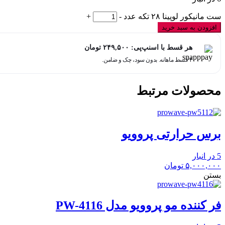
ست مانیکور لوپینا ۲۸ تکه عدد
-
+
افزودن به سبد خرید
هر قسط با اسنپ‌پی:
۲۴۹,۵۰۰
تومان
۴ قسط ماهانه. بدون سود، چک و ضامن.
محصولات مرتبط
برس حرارتی پروویو
5 در انبار
۵,۰۰۰,۰۰۰
تومان
بستن
فر کننده مو پروویو مدل PW-4116