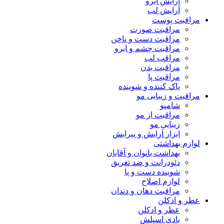
آرایش ابرو
آرایش لب
مراقبت پوست
مراقبت صورت
مراقبت دست و ناخن
مراقبت چشم و ابرو
مراقب لب
مراقبت بدن
مراقبت پا
پاک کننده و شوینده
مراقبت و زیبایی مو
شامپو
مراقبت از مو
زیبایی مو
ابزار آرایش و پیرایش
لوازم بهداشتی
بهداشت بانوان و آقایان
دئودرانت و ضد تعریق
شوینده دست و پا
لوازم اصلاح
مراقبت دهان و دندان
عطر و ادکلن
عطر و ادکلن
بادی اسپلش