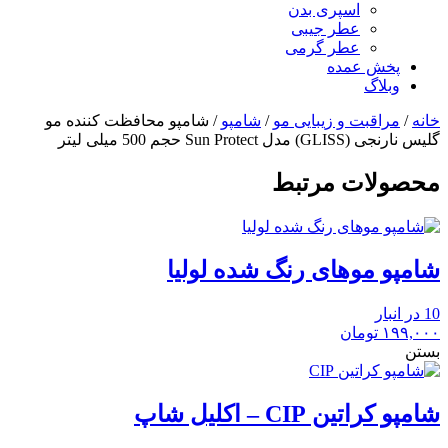
اسپری بدن
عطر جیبی
عطر گرمی
پخش عمده
وبلاگ
خانه
/
مراقبت و زیبایی مو
/
شامپو
/ شامپو محافظت کننده مو
گلیس نارنجی (GLISS) مدل Sun Protect حجم 500 میلی لیتر
محصولات مرتبط
شامپو موهای رنگ شده لولیا
10 در انبار
۱۹۹,۰۰۰
تومان
بستن
شامپو کراتین CIP – اکلیل شاپ