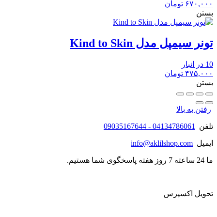
۶۷۰,۰۰۰
تومان
بستن
تونر سیمپل مدل Kind to Skin
10 در انبار
۴۷۵,۰۰۰
تومان
بستن
رفتن به بالا
تلفن
04134786061 - 09035167644
ایمیل
info@aklilshop.com
ما 24 ساعته 7 روز هفته پاسخگوی شما هستیم.
تحویل اکسپرس