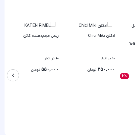
ادکلن Chici Miki
ریمل حجم‌دهنده کاتن
عط
ش
دل Belirgin
10 در انبار
10 در انبار
مو
۰
۵۵۰,۰۰۰
۲۵۰,۰۰۰
تومان
تومان
6%
بستن
بستن
بس
ومان