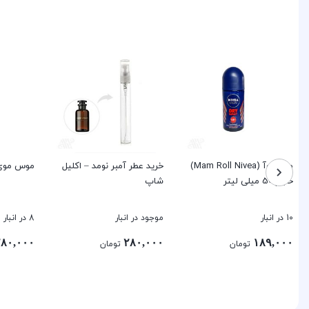
مام نیوآ (Mam Roll Nivea)
خرید عطر آمبر نومد – اکلیل
موس موی 
حجم 50 میلی لیتر
شاپ
10 در انبار
موجود در انبار
8 در انبار
۸۰,۰۰۰
۲۸۰,۰۰۰
۱۸۹,۰۰۰
تومان
تومان
بستن
بستن
بستن