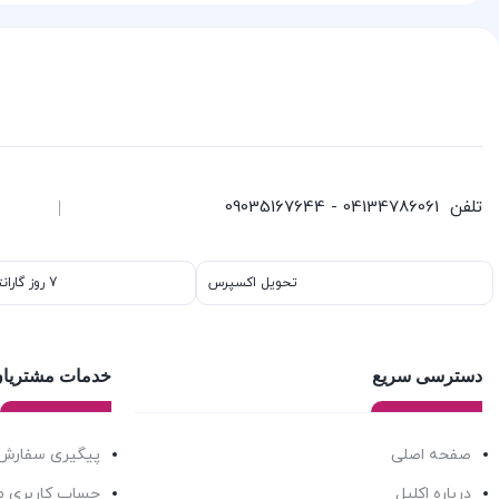
تلفن
04134786061 - 09035167644
تحویل اکسپرس
7 روز گارانتی بازگشت وجه
دسترسی سریع
خدمات مشتریا
صفحه اصلی
پیگیری سفارش
درباره اکلیل
حساب کاربری 