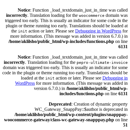
Notice
: Function _load_textdomain_just_in_time was called
incorrectly
. Translation loading for the
domain was
woocommerce
triggered too early. This is usually an indicator for some code in the
plugin or theme running too early. Translations should be loaded at
the
action or later. Please see
Debugging in WordPress
for
init
more information. (This message was added in version 6.7.0.) in
/home/aklilsho/public_html/wp-includes/functions.php
on line
6131
Notice
: Function _load_textdomain_just_in_time was called
incorrectly
. Translation loading for the
pepro-ultimate-invoice
domain was triggered too early. This is usually an indicator for some
code in the plugin or theme running too early. Translations should be
loaded at the
action or later. Please see
Debugging in
init
WordPress
for more information. (This message was added in
version 6.7.0.) in
/home/aklilsho/public_html/wp-
includes/functions.php
on line
6131
Deprecated
: Creation of dynamic property
WC_Gateway_SnappPay::$author is deprecated in
/home/aklilsho/public_html/wp-content/plugins/snapppay-
woocommerce-gateway/class-wc-gateway-snapppay.php
on line
51