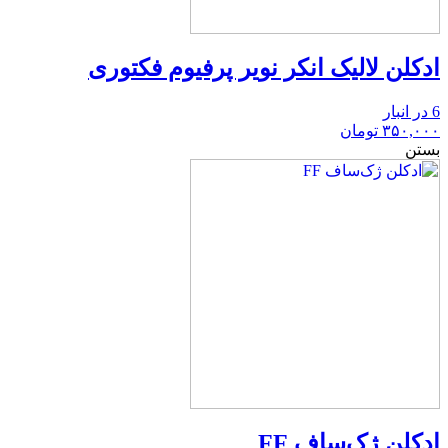
ادکلن لالیک انکر نویر پرفیوم فکتوری
6 در انبار
۳۵۰,۰۰۰
تومان
بستن
ادکلن ژک‌ساف FF