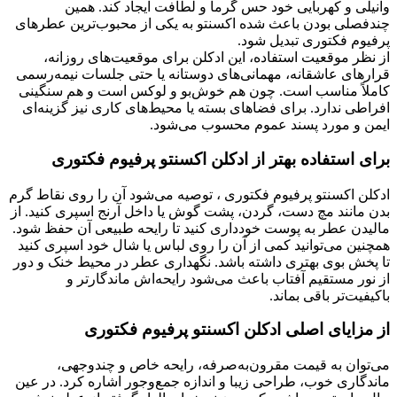
وانیلی و کهربایی خود حس گرما و لطافت ایجاد کند. همین
چندفصلی بودن باعث شده اکسنتو به یکی از محبوب‌ترین عطرهای
پرفیوم فکتوری تبدیل شود.
از نظر موقعیت استفاده، این ادکلن برای موقعیت‌های روزانه،
قرارهای عاشقانه، مهمانی‌های دوستانه یا حتی جلسات نیمه‌رسمی
کاملاً مناسب است. چون هم خوش‌بو و لوکس است و هم سنگینی
افراطی ندارد. برای فضاهای بسته یا محیط‌های کاری نیز گزینه‌ای
ایمن و مورد پسند عموم محسوب می‌شود.
برای استفاده بهتر از ادکلن اکسنتو پرفیوم فکتوری
ادکلن اکسنتو پرفیوم فکتوری ، توصیه می‌شود آن را روی نقاط گرم
بدن مانند مچ دست، گردن، پشت گوش یا داخل آرنج اسپری کنید. از
مالیدن عطر به پوست خودداری کنید تا رایحه طبیعی آن حفظ شود.
همچنین می‌توانید کمی از آن را روی لباس یا شال خود اسپری کنید
تا پخش بوی بهتری داشته باشد. نگهداری عطر در محیط خنک و دور
از نور مستقیم آفتاب باعث می‌شود رایحه‌اش ماندگارتر و
باکیفیت‌تر باقی بماند.
از مزایای اصلی ادکلن اکسنتو پرفیوم فکتوری
می‌توان به قیمت مقرون‌به‌صرفه، رایحه خاص و چندوجهی،
ماندگاری خوب، طراحی زیبا و اندازه جمع‌وجور اشاره کرد. در عین