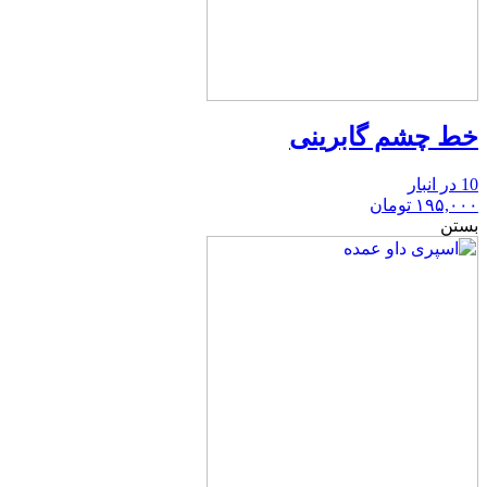
خط چشم گابرینی
10 در انبار
۱۹۵,۰۰۰
تومان
بستن