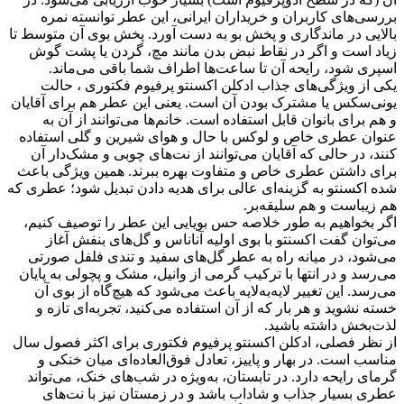
بررسی‌های کاربران و خریداران ایرانی، این عطر توانسته نمره
بالایی در ماندگاری و پخش بو به دست آورد. پخش بوی آن متوسط تا
زیاد است و اگر در نقاط نبض بدن مانند مچ، گردن یا پشت گوش
اسپری شود، رایحه آن تا ساعت‌ها اطراف شما باقی می‌ماند.
یکی از ویژگی‌های جذاب ادکلن اکسنتو پرفیوم فکتوری ، حالت
یونی‌سکس یا مشترک بودن آن است. یعنی این عطر هم برای آقایان
و هم برای بانوان قابل استفاده است. خانم‌ها می‌توانند از آن به
عنوان عطری خاص و لوکس با حال و هوای شیرین و گلی استفاده
کنند، در حالی که آقایان می‌توانند از نت‌های چوبی و مشک‌دار آن
برای داشتن عطری خاص و متفاوت بهره ببرند. همین ویژگی باعث
شده اکسنتو به گزینه‌ای عالی برای هدیه دادن تبدیل شود؛ عطری که
هم زیباست و هم سلیقه‌بر.
اگر بخواهیم به طور خلاصه حس بویایی این عطر را توصیف کنیم،
می‌توان گفت اکسنتو با بوی اولیه آناناس و گل‌های بنفش آغاز
می‌شود، در میانه راه به عطر گل‌های سفید و تندی فلفل صورتی
می‌رسد و در انتها با ترکیب گرمی از وانیل، مشک و پچولی به پایان
می‌رسد. این تغییر لایه‌به‌لایه باعث می‌شود که هیچ‌گاه از بوی آن
خسته نشوید و هر بار که از آن استفاده می‌کنید، تجربه‌ای تازه و
لذت‌بخش داشته باشید.
از نظر فصلی، ادکلن اکسنتو پرفیوم فکتوری برای اکثر فصول سال
مناسب است. در بهار و پاییز، تعادل فوق‌العاده‌ای میان خنکی و
گرمای رایحه دارد. در تابستان، به‌ویژه در شب‌های خنک، می‌تواند
عطری بسیار جذاب و شاداب باشد و در زمستان نیز با نت‌های