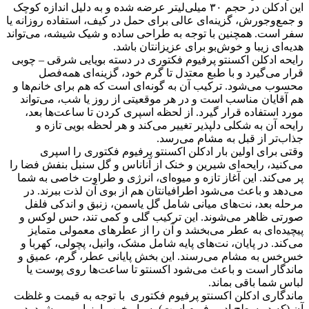
این ادکلن در حجم ۳۰ میلی‌لیتر عرضه شده و به دلیل اندازه کوچک
و جمع‌وجورش، گزینه‌ای عالی برای حمل در کیف، استفاده روزانه یا
سفر است. همچنین با توجه به طراحی ساده و شیک شیشه، می‌تواند
هدیه‌ای زیبا و خوش‌بو برای عزیزانتان باشد.
رایحه ادکلن اکسنتو پرفیوم فکتوری در دسته بویایی شرقی – چوبی
قرار می‌گیرد و با طبع معتدل تا گرم خود، گزینه‌ای همه‌فصل
محسوب می‌شود. ترکیب آن به گونه‌ای است که هم برای خانم‌ها و
هم آقایان مناسب است و در هر موقعیتی از روز یا شب، می‌تواند
مورد استفاده قرار گیرد. از لحظه اسپری
کردن تا ساعت‌ها بعد،
رایحه آن به شکلی دلپذیر تغییر می‌کند و هر لحظه بویی تازه و
جذاب‌تر از قبل به مشام می‌رسد.
وقتی برای اولین بار ادکلن اکسنتو پرفیوم فکتوری را اسپری
می‌کنید، رایحه‌ای شیرین و خنک از آناناس و گل سنبل بنفش فضا را
پر می‌کند. این آغاز تازه و میوه‌ای، انرژی و طراوت خاصی به شما
می‌دهد و باعث می‌شود اطرافیانتان هم از بوی آن لذت ببرند. در
مرحله بعد، نت‌های میانی شامل گل یاسمن، زنبق و اندکی فلفل
صورتی ظاهر می‌شوند. این ترکیب گلی و کمی تند، حس لوکس و
پیچیده‌ای به عطر می‌بخشد و آن را از عطرهای معمولی متمایز
می‌کند. در پایان، نت‌های پایه شامل مشک، وانیل، پچولی، کهربا و
خس‌خس به مشام می‌رسند. این بخش پایانی عطر، گرم، عمیق و
ماندگار است و باعث می‌شود اکسنتو تا ساعت‌ها روی پوست یا
لباس شما باقی بماند.
ماندگاری ادکلن اکسنتو پرفیوم فکتوری با توجه به قیمت و غلظت
آن (که در سطح ادوپرفیوم است) بسیار خوب ارزیابی می‌شود. در