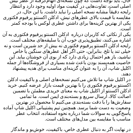
حال، باید توجه داشت که چون نسخه‌ای الهام‌گرفته از عطر نیش
اصلی است، تفاوت‌هایی در کیفیت مواد اولیه وجود دارد و انتظار
رایحه دقیقاً مشابه نسخه اصلی را نباید داشت. با این حال، در
مقایسه با قیمت بالای عطرهای نیش، ادکلن اکسنتو پرفیوم فکتوری
یکی از بهترین گزینه‌ها برای داشتن عطری لوکس با بودجه کمتر
است.
یکی از نکاتی که کاربران درباره ادکلن اکسنتو پرفیوم فکتوری به آن
اشاره می‌کنند، تطبیق‌پذیری خوب آن با سلیقه‌های مختلف است.
رایحه ادکلن اکسنتو پرفیوم فکتوری نه بیش از حد شیرین است و نه
خیلی تند یا تلخ. بنابراین، حتی اگر اهل عطرهای سنگین یا خاص
نباشید، باز هم احتمال زیادی دارد که از بوی آن خوشتان بیاید. این
خاصیت همه‌پسند بودن باعث شده بسیاری از فروشگاه‌ها از جمله
اکلیل شاپ، آن را به عنوان گزینه‌ای مناسب برای هدیه پیشنهاد
دهند.
در اکلیل شاپ ما تلاش می‌کنیم نسخه‌های اصلی و باکیفیت ادکلن
اکسنتو پرفیوم فکتوری را با بهترین قیمت بازار عرضه کنیم. خرید
ادکلن اکسنتو از اکلیل شاپ به معنای خریدی مطمئن با تضمین
اصالت کالا، ارسال سریع و بسته‌بندی ایمن است. ما تمامی
سفارش‌ها را با دقت بسته‌بندی می‌کنیم تا محصول در بهترین
وضعیت به دست شما برسد. همچنین تیم پشتیبانی اکلیل شاپ آماده
پاسخ‌گویی به سوالات شما درباره نحوه استفاده، انتخاب عطر
مناسب یا مقایسه بین مدل‌های مختلف است.
در نهایت اگر به دنبال عطری خاص، باکیفیت، خوش‌بو و ماندگار