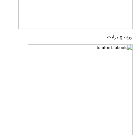
ورساچ برایت