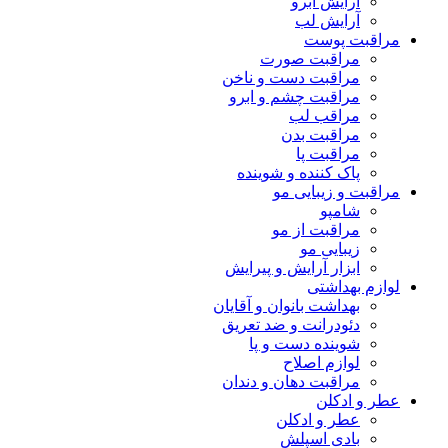
آرایش ابرو
آرایش لب
مراقبت پوست
مراقبت صورت
مراقبت دست و ناخن
مراقبت چشم و ابرو
مراقب لب
مراقبت بدن
مراقبت پا
پاک کننده و شوینده
مراقبت و زیبایی مو
شامپو
مراقبت از مو
زیبایی مو
ابزار آرایش و پیرایش
لوازم بهداشتی
بهداشت بانوان و آقایان
دئودرانت و ضد تعریق
شوینده دست و پا
لوازم اصلاح
مراقبت دهان و دندان
عطر و ادکلن
عطر و ادکلن
بادی اسپلش