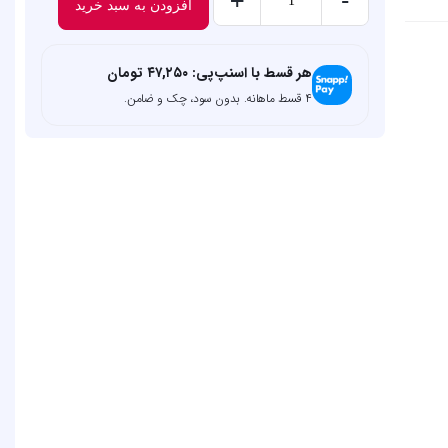
+
-
افزودن به سبد خرید
مام
رول
نیوآ
هر قسط با اسنپ‌پی:
۴۷,۲۵۰
تومان
۴ قسط ماهانه. بدون سود، چک و ضامن.
(Mam
Roll
Nivea)
حجم
50
میلی
لیتر
عدد