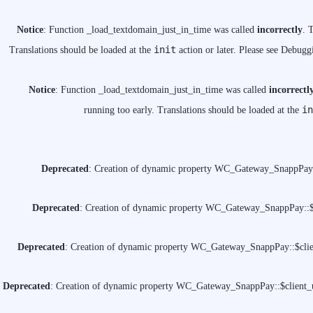
Notice
: Function _load_textdomain_just_in_time was called
incorrectly
. 
init
Translations should be loaded at the
action or later. Please see
Debuggi
Notice
: Function _load_textdomain_just_in_time was called
incorrectl
in
running too early. Translations should be loaded at the
Deprecated
: Creation of dynamic property WC_Gateway_SnappPay::
Deprecated
: Creation of dynamic property WC_Gateway_SnappPay::$c
Deprecated
: Creation of dynamic property WC_Gateway_SnappPay::$clien
Deprecated
: Creation of dynamic property WC_Gateway_SnappPay::$client_u