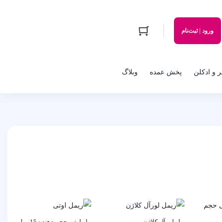
ورود | ثبت‌نام
 و ادکلن
پخش عمده
وبلاگ
ریمل لورآل کلاژن
ریمل اوتی حجم دهنده 15 میل