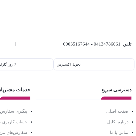
تلفن
04134786061 - 09035167644
تحویل اکسپرس
7 روز گارانتی بازگشت وجه
دسترسی سریع
خدمات مشتریا
صفحه اصلی
پیگیری سفارش
درباره اکلیل
حساب کاربری 
تماس با ما
سفارش‌های من