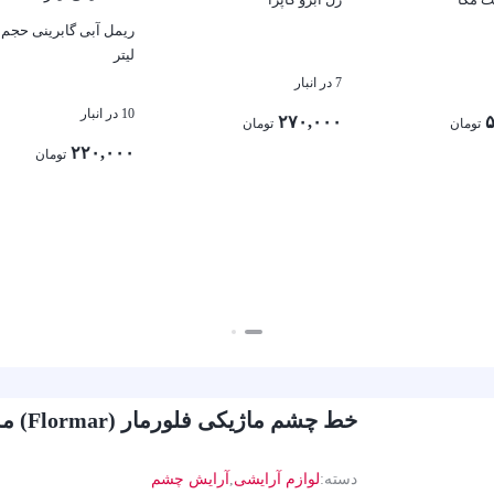
لیتر
7 در انبار
10 در انبار
۲۷۰,۰۰۰
۵
تومان
تومان
۲۲۰,۰۰۰
تومان
بستن
بستن
خط چشم ماژیکی فلورمار (Flormar) مدل Eye Enhancer حجم 5 میلی لیتر
دسته:
لوازم آرایشی
,
آرایش چشم