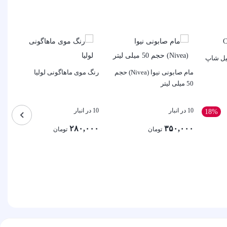
مام صابونی نیوا (Nivea) حجم
رنگ موی ماهاگونی لولیا
سرم om
50 میلی لیتر
10 در انبار
10 در انبار
5 در انبار
18%
۰
۲۸۰,۰۰۰
۳۵۰,۰۰۰
تومان
تومان
۵ تومان
۰
ق
بستن
بستن
بس
فع
۰۰۰