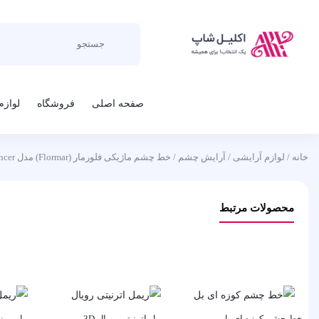
صفحه اصلی
فروشگاه
لوازم
خانه
/
لوازم آرایشی
/
آرایش چشم
/ خط چشم ماژیکی فلورمار (Flormar) مدل Eye Enhancer حجم 5 میلی لیتر
محصولات مرتبط
خط چشم کوزه ای بل
ریمل اترنیتی رویال 3D
ریمل مون