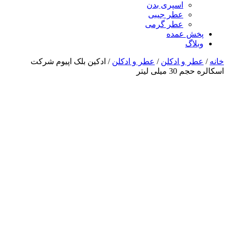
اسپری بدن
عطر جیبی
عطر گرمی
پخش عمده
وبلاگ
خانه
/
عطر و ادکلن
/
عطر و ادکلن
/ ادکین بلک اپیوم شرکت
اسکالره حجم 30 میلی لیتر