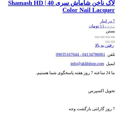
لاک ناخن شاماش سری 40 | Shamash HD
Color Nail Lacquer
7 در انبار
۱۱۰,۰۰۰
تومان
بستن
رفتن به بالا
تلفن
04134786061 - 09035167644
ایمیل
info@aklilshop.com
ما 24 ساعته 7 روز هفته پاسخگوی شما هستیم.
تحویل اکسپرس
7 روز گارانتی بازگشت وجه