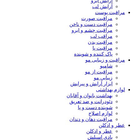
آرایش ابرو
آرایش لب
مراقبت پوست
مراقبت صورت
مراقبت دست و ناخن
مراقبت چشم و ابرو
مراقب لب
مراقبت بدن
مراقبت پا
پاک کننده و شوینده
مراقبت و زیبایی مو
شامپو
مراقبت از مو
زیبایی مو
ابزار آرایش و پیرایش
لوازم بهداشتی
بهداشت بانوان و آقایان
دئودرانت و ضد تعریق
شوینده دست و پا
لوازم اصلاح
مراقبت دهان و دندان
عطر و ادکلن
عطر و ادکلن
بادی اسپلش