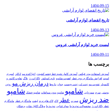
1404-09-15
تاریخ انقضای لوازم آرایشی
1404-09-13
لیست خرید لوازم آرایشی عروس
1404-09-11
برچسب ها
آموزش استفاده پودر فیکس
آموزش کامل نحوه خط چشم کشیدن
احیا کنده مو
ادکلن
اسپری
اسپند
افزایش ماندگاری بوی عطر
اهمیت شامپو
بادی اسپلش
باکارات رژ
بلاگ
تفاوت کانتور و
درمان ریزش مو
کانسیلر
تقویت مو
تینت لب
تینت چیست
جوان‌
داروها
روتین
شامپو
شامپو
پوستی
سرم
سم‌زدایی
شامپو بدون سولفات
شامپو خشک
ضد ریزش
عطر
صورت
لاک
لاک های ترند
لیفت
ماندگاری عطر
ماندگاری
عطر باکارات رژ
محصولات نوتروژینا
مواد غذایی
نوتروژینا
وبلاگ اکلیل شاپ
پزشکان