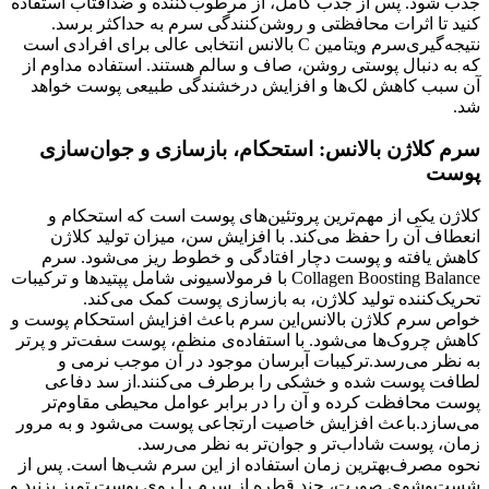
جذب شود. پس از جذب کامل، از مرطوب‌کننده و ضدآفتاب استفاده
کنید تا اثرات محافظتی و روشن‌کنندگی سرم به حداکثر برسد.
نتیجه‌گیری
سرم ویتامین C بالانس انتخابی عالی برای افرادی است
که به دنبال پوستی روشن، صاف و سالم هستند. استفاده مداوم از
آن سبب کاهش لک‌ها و افزایش درخشندگی طبیعی پوست خواهد
شد.
سرم کلاژن بالانس: استحکام، بازسازی و جوان‌سازی
پوست
کلاژن یکی از مهم‌ترین پروتئین‌های پوست است که استحکام و
انعطاف آن را حفظ می‌کند. با افزایش سن، میزان تولید کلاژن
کاهش یافته و پوست دچار افتادگی و خطوط ریز می‌شود. سرم
Collagen Boosting Balance با فرمولاسیونی شامل پپتیدها و ترکیبات
تحریک‌کننده تولید کلاژن، به بازسازی پوست کمک می‌کند.
خواص سرم کلاژن بالانس
این سرم باعث افزایش استحکام پوست و
کاهش چروک‌ها می‌شود. با استفاده‌ی منظم، پوست سفت‌تر و پرتر
به نظر می‌رسد.
ترکیبات آبرسان موجود در آن موجب نرمی و
لطافت پوست شده و خشکی را برطرف می‌کنند.
از سد دفاعی
پوست محافظت کرده و آن را در برابر عوامل محیطی مقاوم‌تر
می‌سازد.
باعث افزایش خاصیت ارتجاعی پوست می‌شود و به مرور
زمان، پوست شاداب‌تر و جوان‌تر به نظر می‌رسد.
نحوه مصرف
بهترین زمان استفاده از این سرم شب‌ها است. پس از
شست‌وشوی صورت، چند قطره از سرم را روی پوست تمیز بزنید و