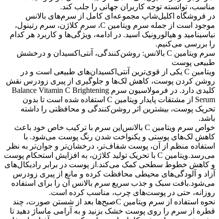
مناسب، توانسته توجه کاربران جهانی را جلب کند.
در فروشگاه اکلیل‌شاپ مجموعه‌ای کامل از سرم‌های بالانس
موجود است از جمله سرم ویتامین C، سرم کلاژن، سرم رتینول،
نیاسینامید و هیالورونیک اسید. در ادامه، ویژگی‌ها و کاربرد هر کدام
را بررسی می‌کنیم.
سرم ویتامین C بالانس: روشن‌کنندگی، آنتی‌اکسیدان و درخشش
طبیعی پوست
ویتامین C یکی از قوی‌ترین آنتی‌اکسیدان‌های طبیعی است و در
روشن کردن پوست، کاهش لک‌ها و جلوگیری از پیری زودرس نقش
کلیدی دارد. در فرمولاسیون سرم Balance Vitamin C Brightening
Serum از مشتقات پایدار ویتامین C استفاده شده است تا بدون
تحریک پوست، بیشترین اثر روشن‌کنندگی و محافظتی را داشته
باشد.
خواص سرم ویتامین C بالانس
این سرم با ترکیب خاص خود باعث
کاهش لک‌های پوستی و یکنواخت شدن رنگ پوست می‌شود. با
استفاده منظم از آن، پوست شفاف‌تر، درخشان‌تر و جوان‌تر به نظر
می‌رسد.
ویتامین C با تحریک تولید کلاژن، به افزایش استحکام پوست
و کاهش خطوط سطحی کمک می‌کند.
از پوست در برابر رادیکال‌های
آزاد و آلودگی‌های محیطی محافظت کرده و مانع از پیری زودرس
می‌شود.
بافت سبک و جذب سریع سرم بالانس آن را برای استفاده
روزانه، حتی در پوست‌های چرب، مناسب کرده است.
نحوه استفاده از سرم ویتامین C
صبح‌ها بعد از شستن صورت، چند
قطره از سرم را روی پوست خشک بزنید و به آرامی ماساژ دهید تا