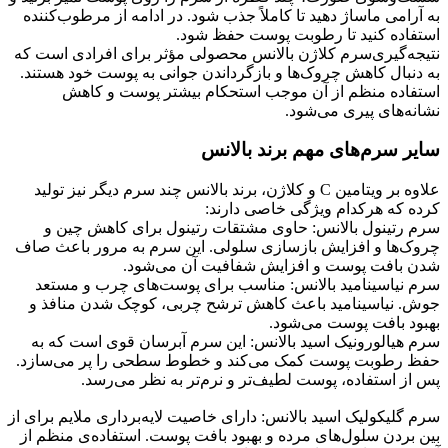
به آرامی ماساژ دهید تا کاملاً جذب شود. در ادامه از مرطوب‌کننده
استفاده کنید تا رطوبت پوست حفظ شود.
نتیجه‌گیری
سرم کلاژن بالانس محصولی مؤثر برای افرادی است که
به دنبال کاهش چروک‌ها و بازگرداندن جوانی به پوست خود هستند.
استفاده منظم از آن موجب استحکام بیشتر پوست و کاهش
نشانه‌های پیری می‌شود.
سایر سرم‌های مهم برند بالانس
علاوه بر ویتامین C و کلاژن، برند بالانس چند سرم دیگر نیز تولید
کرده که هرکدام ویژگی خاصی دارند:
سرم رتینول بالانس: حاوی مشتقات رتینول برای کاهش چین و
چروک‌ها و افزایش بازسازی سلولی. این سرم به مرور باعث صاف
شدن بافت پوست و افزایش شفافیت آن می‌شود.
سرم نیاسینامید بالانس: مناسب برای پوست‌های چرب و مستعد
جوش. نیاسینامید باعث کاهش ترشح چربی، کوچک شدن منافذ و
بهبود بافت پوست می‌شود.
سرم هیالورونیک اسید بالانس: این سرم آبرسان قوی است که به
حفظ رطوبت پوست کمک می‌کند و خطوط سطحی را پر می‌سازد.
پس از استفاده، پوست لطیف
تر و نرم‌تر به نظر می‌رسد.
سرم گلیکولیک اسید بالانس: دارای خاصیت لایه‌برداری ملایم برای از
بین بردن سلول‌های مرده و بهبود بافت پوست. استفاده‌ی منظم از