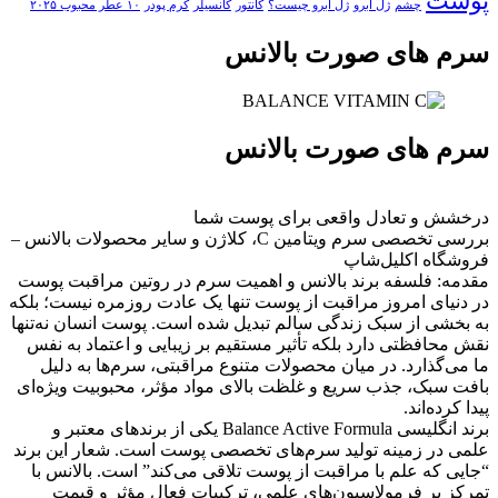
پوست
چشم
ژل ابرو
ژل ابرو چیست؟
کانتور
کانسیلر
کرم پودر
۱۰ عطر محبوب ۲۰۲۵
سرم های صورت بالانس
سرم های صورت بالانس
درخشش و تعادل واقعی برای پوست شما
بررسی تخصصی سرم ویتامین C، کلاژن و سایر محصولات بالانس –
فروشگاه اکلیل‌شاپ
مقدمه: فلسفه برند بالانس و اهمیت سرم در روتین مراقبت پوست
در دنیای امروز مراقبت از پوست تنها یک عادت روزمره نیست؛ بلکه
به بخشی از سبک زندگی سالم تبدیل شده است. پوست انسان نه‌تنها
نقش محافظتی دارد بلکه تأثیر مستقیم بر زیبایی و اعتماد به نفس
ما می‌گذارد. در میان محصولات متنوع مراقبتی، سرم‌ها به دلیل
بافت سبک، جذب سریع و غلظت بالای مواد مؤثر، محبوبیت ویژه‌ای
پیدا کرده‌اند.
برند انگلیسی Balance Active Formula یکی از برندهای معتبر و
علمی در زمینه تولید سرم‌های تخصصی پوست است. شعار این برند
“جایی که علم با مراقبت از پوست تلاقی می‌کند” است. بالانس با
تمرکز بر فرمولاسیون‌های علمی، ترکیبات فعال مؤثر و قیمت