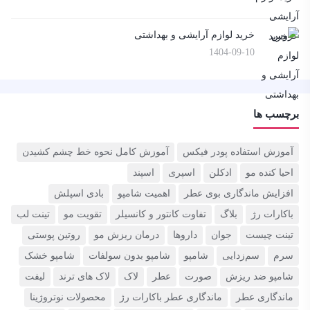
خرید لوازم آرایشی و بهداشتی
1404-09-10
برچسب ها
آموزش استفاده پودر فیکس
آموزش کامل نحوه خط چشم کشیدن
احیا کنده مو
ادکلن
اسپری
اسپند
افزایش ماندگاری بوی عطر
اهمیت شامپو
بادی اسپلش
باکارات رژ
بلاگ
تفاوت کانتور و کانسیلر
تقویت مو
تینت لب
تینت چیست
جوان‌
داروها
درمان ریزش مو
روتین پوستی
سرم
سم‌زدایی
شامپو
شامپو بدون سولفات
شامپو خشک
شامپو ضد ریزش
صورت
عطر
لاک
لاک های ترند
لیفت
ماندگاری عطر
ماندگاری عطر باکارات رژ
محصولات نوتروژینا