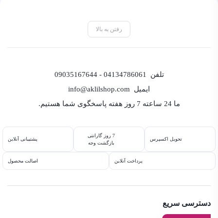
رفتن به بالا
تلفن
04134786061 - 09035167644
ایمیل
info@aklilshop.com
ما 24 ساعته 7 روز هفته پاسخگوی شما هستیم.
7 روز گارانتی
تحویل اکسپرس
پشتیبانی آنلاین
بازگشت وجه
پرداخت آنلاین
اصالت محصول
دسترسی سریع