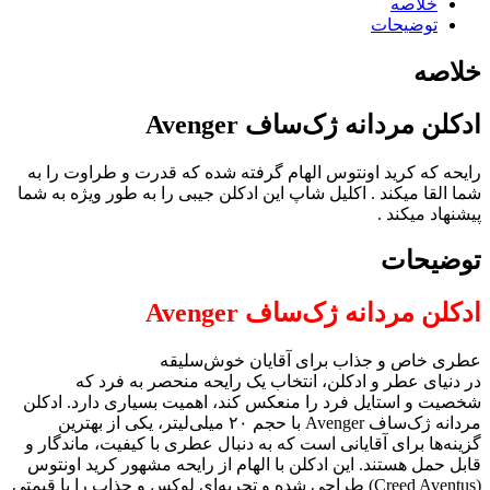
خلاصه
توضیحات
خلاصه
ادکلن مردانه ژک‌ساف Avenger
رایحه که کرید اونتوس الهام گرفته شده که قدرت و طراوت را به
شما القا میکند . اکلیل شاپ این ادکلن جیبی را به طور ویژه به شما
پیشنهاد میکند .
توضیحات
ادکلن مردانه ژک‌ساف Avenger
عطری خاص و جذاب برای آقایان خوش‌سلیقه
در دنیای عطر و ادکلن، انتخاب یک رایحه منحصر به فرد که
شخصیت و استایل فرد را منعکس کند، اهمیت بسیاری دارد. ادکلن
مردانه ژک‌ساف Avenger با حجم ۲۰ میلی‌لیتر، یکی از بهترین
گزینه‌ها برای آقایانی است که به دنبال عطری با کیفیت، ماندگار و
قابل حمل هستند. این ادکلن با الهام از رایحه مشهور کرید اونتوس
(Creed Aventus) طراحی شده و تجربه‌ای لوکس و جذاب را با قیمتی