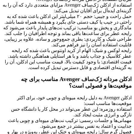
استفاده از ادکلن ژک‌ساف Avenger مزایای متعددی دارد که آن را به
گزینه‌ای ایده‌آل برای آقایان تبدیل می‌کند:
حمل راحت و جیبی: حجم ۲۰ میلی‌لیتر این ادکلن باعث شده که به
راحتی در جیب یا کیف دستی جای بگیرد و همیشه همراه شما باشد.
ماندگاری و پخش بو مناسب: ترکیب نت‌های پایدار باعث می‌شود که
رایحه عطر برای ساعت‌ها باقی بماند و توجه اطرافیان را جلب کند.
طراحی شیک و کاربردی: بطری جمع‌وجور و ساده، علاوه بر زیبایی،
قابلیت استفاده آسان را نیز فراهم می‌کند.
رایحه لوکس و شیک: الهام از کرید اونتوس باعث شده که رایحه
عطر کلاسیک و جذاب باشد و با هر استایلی هماهنگی داشته باشد.
قیمت اقتصادی: با وجود کیفیت بالا، قیمت مناسب این ادکلن، آن را
به گزینه‌ای اقتصادی و قابل دسترس تبدیل کرده است.
ادکلن مردانه ژک‌ساف Avenger مناسب برای چه
موقعیت‌ها و فصولی است؟
ادکلن Avenger به دلیل رایحه میوه‌ای و چوبی خود، برای اکثر
موقعیت‌ها مناسب است:
استفاده روزمره: این عطر می‌تواند در محل کار یا دانشگاه حس
تازگی و انرژی مثبت ایجاد کند.
مهمانی‌ها و جلسات رسمی: ترکیب نت‌های میوه‌ای و چوبی باعث
جذابیت و اعتماد به نفس بیشتر در جمع می‌شود.
فصول گرم سال: رایحه میوه‌ای و خنک این عطر، به‌ویژه در بهار و