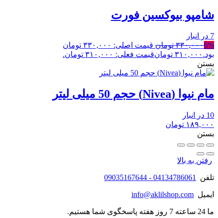
شامپو بیوکسین فورت
7 در انبار
6%
۳۳۰,۰۰۰
تومان
قیمت اصلی: ۳۳۰,۰۰۰ تومان
بود.
۳۱۰,۰۰۰
تومان
قیمت فعلی: ۳۱۰,۰۰۰ تومان.
بستن
مام نیوا (Nivea) حجم 50 میلی لیتر
10 در انبار
۱۸۹,۰۰۰
تومان
بستن
رفتن به بالا
تلفن
04134786061 - 09035167644
ایمیل
info@aklilshop.com
ما 24 ساعته 7 روز هفته پاسخگوی شما هستیم.