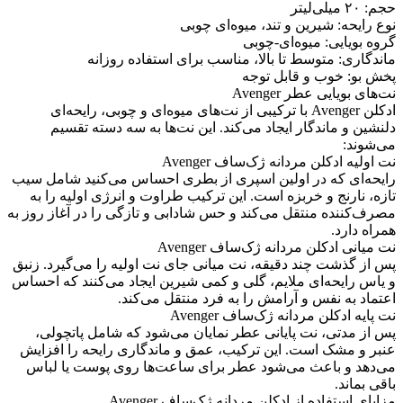
حجم: ۲۰ میلی‌لیتر
نوع رایحه: شیرین و تند، میوه‌ای چوبی
گروه بویایی: میوه‌ای-چوبی
ماندگاری: متوسط تا بالا، مناسب برای استفاده روزانه
پخش بو: خوب و قابل توجه
نت‌های بویایی عطر Avenger
ادکلن Avenger با ترکیبی از نت‌های میوه‌ای و چوبی، رایحه‌ای
دلنشین و ماندگار ایجاد می‌کند. این نت‌ها به سه دسته تقسیم
می‌شوند:
نت اولیه ادکلن مردانه ژک‌ساف Avenger
رایحه‌ای که در اولین اسپری از بطری احساس می‌کنید شامل سیب
تازه، نارنج و خربزه است. این ترکیب طراوت و انرژی اولیه را به
مصرف‌کننده منتقل می‌کند و حس شادابی و تازگی را در آغاز روز به
همراه دارد.
نت میانی ادکلن مردانه ژک‌ساف Avenger
پس از گذشت چند دقیقه، نت میانی جای نت اولیه را می‌گیرد. زنبق
و یاس رایحه‌ای ملایم، گلی و کمی شیرین ایجاد می‌کنند که احساس
اعتماد به نفس و آرامش را به فرد منتقل می‌کند.
نت پایه ادکلن مردانه ژک‌ساف Avenger
پس از مدتی، نت پایانی عطر نمایان می‌شود که شامل پاتچولی،
عنبر و مشک است. این ترکیب، عمق و ماندگاری رایحه را افزایش
می‌دهد و باعث می‌شود عطر برای ساعت‌ها روی پوست یا لباس
باقی بماند.
مزایای استفاده از ادکلن مردانه ژک‌ساف Avenger