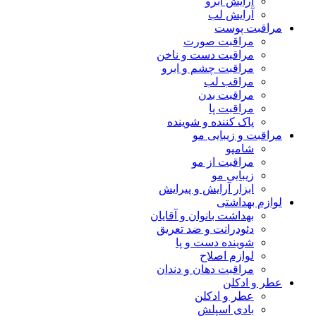
آرایش ابرو
آرایش لب
مراقبت پوست
مراقبت صورت
مراقبت دست و ناخن
مراقبت چشم و ابرو
مراقب لب
مراقبت بدن
مراقبت پا
پاک کننده و شوینده
مراقبت و زیبایی مو
شامپو
مراقبت از مو
زیبایی مو
ابزار آرایش و پیرایش
لوازم بهداشتی
بهداشت بانوان و آقایان
دئودرانت و ضد تعریق
شوینده دست و پا
لوازم اصلاح
مراقبت دهان و دندان
عطر و ادکلن
عطر و ادکلن
بادی اسپلش