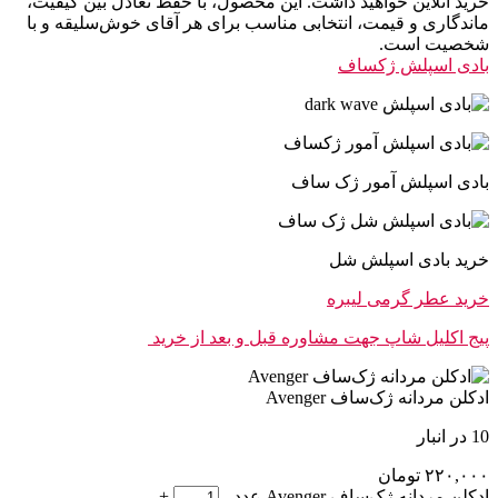
خرید آنلاین خواهید داشت. این محصول، با حفظ تعادل بین کیفیت،
ماندگاری و قیمت، انتخابی مناسب برای هر آقای خوش‌سلیقه و با
شخصیت است.
بادی اسپلش ژکساف
بادی اسپلش آمور ژک ساف
خرید بادی اسپلش شل
خرید عطر گرمی لیبره
پیج اکلیل شاپ جهت مشاوره قبل و بعد از خرید
ادکلن مردانه ژک‌ساف Avenger
10 در انبار
۲۲۰,۰۰۰
تومان
ادکلن مردانه ژک‌ساف Avenger عدد
-
+