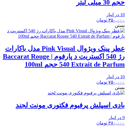
حجم 30 میلی لیتر
10 در انبار
۳۵۰,۰۰۰
تومان
بستن
عطر پینک ویژوال Pink Visual مدل باکارات
رژ 540 اکستریت د پارفوم | Baccarat Rouge
540 Extrait de Parfum حجم 100ml
10 در انبار
۷۵۰,۰۰۰
تومان
بستن
بادی اسپلش پرفیوم فکتوری مونت لجند
9 در انبار
۳۸۰,۰۰۰
تومان