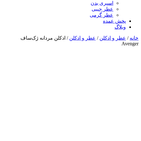
اسپری بدن
عطر جیبی
عطر گرمی
پخش عمده
وبلاگ
خانه
/
عطر و ادکلن
/
عطر و ادکلن
/ ادکلن مردانه ژک‌ساف
Avenger