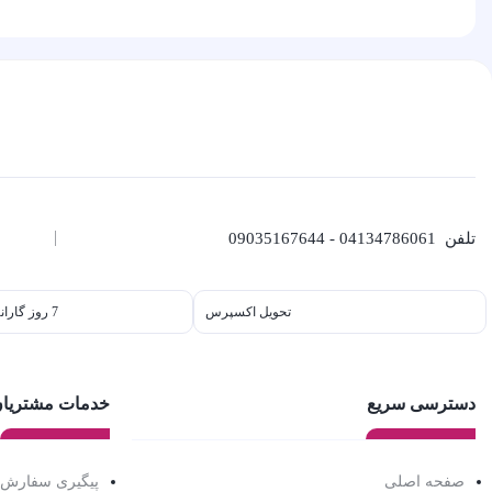
تلفن
04134786061 - 09035167644
تحویل اکسپرس
7 روز گارانتی بازگشت وجه
دسترسی سریع
خدمات مشتریا
صفحه اصلی
پیگیری سفارش